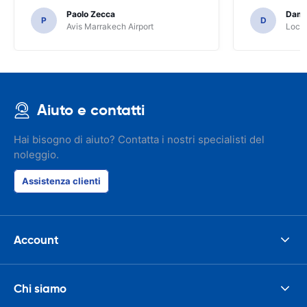
Paolo Zecca
Dami
P
D
Avis Marrakech Airport
Locat
Aiuto e contatti
Hai bisogno di aiuto? Contatta i nostri specialisti del
noleggio.
Assistenza clienti
Account
Chi siamo