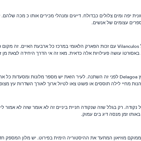
 באזור זה יש לו שונית יפה ומים צלולים כבדולח. דייגים ומנהלי מכירים אותו כ מ
באסוּרטוֹ עושה פעילויות אלה כדאית. מאז זה אי הדרך היחידה לצאת מן ז
; שמה הקודם היה לורנסו Marques ומפרץ Delagoa לפני זה השתנה. לעיר הזאת יש מספר 
הנות מחיי לילה תוססים או פשוט צאו לטיול ארוך לאורך השדרות עץ מצופ
Bazarut אז זה יהיה שלך שכב מעל נקודה. רק בגלל שזה שנקודה חניית ביניים זה לא אומר 
באותו זמן מנסה דיג בים עמוק.