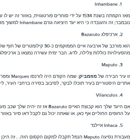
Inhambane
מאז הקמתה בשנת 1534 על ידי סוחרים פורטוגזית,
נובמבר; זה והעובדה כי היא יעד היציאה גורם Inhambane למשוך מספרים עצומים של אנשים.
ארכיפלג Bazaruto
הוא מורכב של ארבעה איים הממוקמים כ-30 קילומטרים של חוף של Vilanculos עם זכות הפארק הלאומי במרכז כל ארבעת האיים. זה מקום פופולרי עבור פעילויות מים מבוסס
מהפעילויות כוללות צלילה, לדוג. הבר ימית עשירה נמצאו ב ארכיפלג 
Maputo
מוזמביק
זו עיר הבירה של
אתרים היסטוריים בעיר תוכלו לבקר, לסיבוב בסירה ברחבי העיר, לי
Vilanculos
אם היעד שלך הוא קבוצת האיים o
על החופים החוליים אף כאן. או שאתה יכול גם לקבל דאו סיור באזור 
Inhaca איילנד
מעבורת נסיעה Maputo הנמל תקבלו למקום הקסום הזה. . זה היכן ממוקם מוזיאון המתעד את ההיסטוריה הימית בפירוט. יש מלון המספק חדרי אירוח ולינה למבקרים וזה גם לבית ההיסטורי אור.