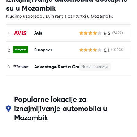
su u Mozambik
Nudimo usporedbu svih rent a car tvrtki u Mozambik:
Avis
8.5
(7427)
Ne
Europcar
8.1
(10239)
Ne
Advantage Rent a Car
Nema recenzija
N
Popularne lokacije za
iznajmljivanje automobila u
Mozambik