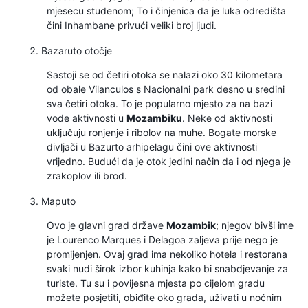
mjesecu studenom; To i činjenica da je luka odredišta
čini Inhambane privući veliki broj ljudi.
Bazaruto otočje
Sastoji se od četiri otoka se nalazi oko 30 kilometara
od obale Vilanculos s Nacionalni park desno u sredini
sva četiri otoka. To je popularno mjesto za na bazi
vode aktivnosti u
Mozambiku
. Neke od aktivnosti
uključuju ronjenje i ribolov na muhe. Bogate morske
divljači u Bazurto arhipelagu čini ove aktivnosti
vrijedno. Budući da je otok jedini način da i od njega je
zrakoplov ili brod.
Maputo
Ovo je glavni grad države
Mozambik
; njegov bivši ime
je Lourenco Marques i Delagoa zaljeva prije nego je
promijenjen. Ovaj grad ima nekoliko hotela i restorana
svaki nudi širok izbor kuhinja kako bi snabdjevanje za
turiste. Tu su i povijesna mjesta po cijelom gradu
možete posjetiti, obiđite oko grada, uživati u noćnim