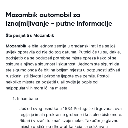
Mozambik automobil za
iznajmljivanje - putne informacije
Što posjetiti u Mozambik
Mozambik
je bila jednom zemlja u građanski rat i da se još
uvijek oporavlja od nje do tog datuma. Putnici će tu su, dakle,
podsjetio da se poduzeti potrebne mjere opreza kako bi se
osigurala njihova sigurnost i sigurnost. Jednom ste sigurni da
ste sigurno onda će biti na boljem mjestu u potpunosti uživati
rustikalni stil života i prirodne ljepote ove zemlje. Postoji
nekoliko mjesta za posjetiti u ali ovdje je popis od
najpopularnijih mora ići na mjesta.
Inhambane
Još od svog osnutka u 1534 Portugalski trgovaca, ova
regija je imala prekrasne grebene i kristalno čisto more.
Ribari i vozači to znaš svoje meke. Također je glavno
mjesto godišnjeg dhow utrka koja se održava u