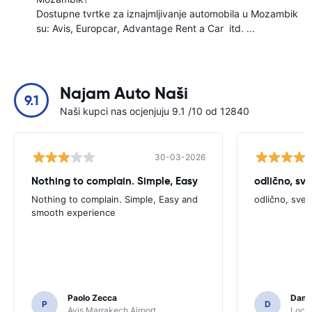
Dostupne tvrtke za iznajmljivanje automobila u Mozambik
su:
Avis
Europcar
Advantage Rent a Car
itd. ...
Najam Auto Naši
9.1
Naši kupci nas ocjenjuju 9.1 /10 od 12840
30-03-2026
Nothing to complain. Simple, Easy
odlično, sv
Nothing to complain. Simple, Easy and
odlično, sve
smooth experience
Paolo Zecca
Dami
P
D
Avis Marrakech Airport
Locat