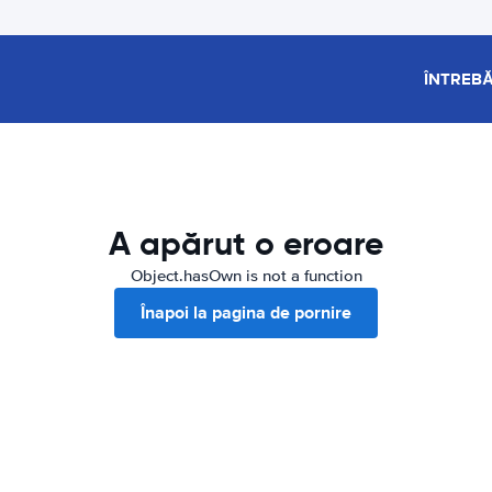
ÎNTREBĂ
A apărut o eroare
Object.hasOwn is not a function
Înapoi la pagina de pornire