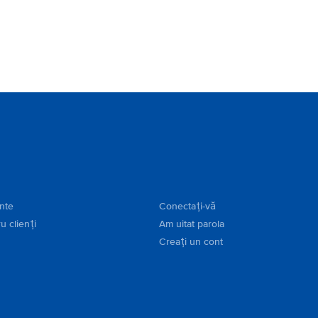
ente
Conectați-vă
u clienți
Am uitat parola
Creați un cont