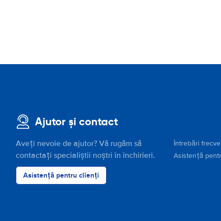
Ajutor și contact
Aveți nevoie de ajutor? Vă rugăm să
Întrebări frecv
contactați specialiștii noștri în închirieri.
Asistență pentr
Asistență pentru clienți