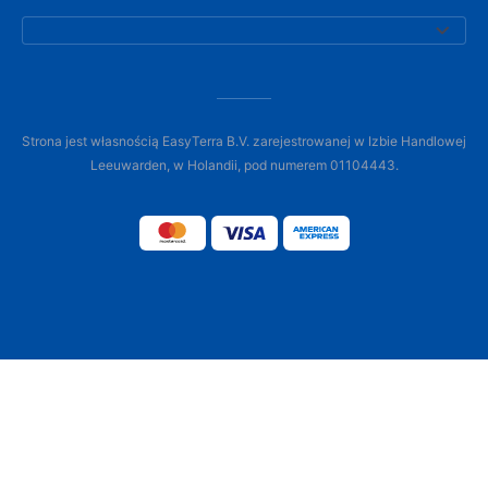
Strona jest własnością EasyTerra B.V. zarejestrowanej w Izbie Handlowej
Leeuwarden, w Holandii, pod numerem 01104443.